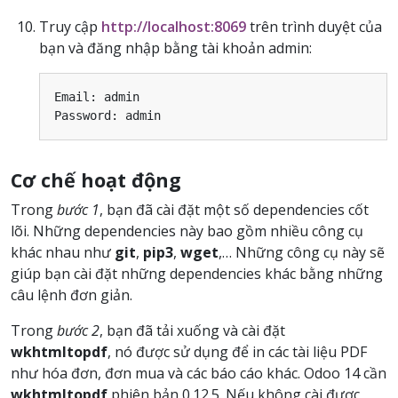
Truy cập
http://localhost:8069
trên trình duyệt của
bạn và đăng nhập bằng tài khoản admin:
Email
:
admin
Password
:
admin
Cơ chế hoạt động
Trong
bước 1
, bạn đã cài đặt một số dependencies cốt
lõi. Những dependencies này bao gồm nhiều công cụ
khác nhau như
git
,
pip3
,
wget
,… Những công cụ này sẽ
giúp bạn cài đặt những dependencies khác bằng những
câu lệnh đơn giản.
Trong
bước 2
, bạn đã tải xuống và cài đặt
wkhtmltopdf
, nó được sử dụng để in các tài liệu PDF
như hóa đơn, đơn mua và các báo cáo khác. Odoo 14 cần
wkhtmltopdf
phiên bản 0.12.5. Nếu không cài được