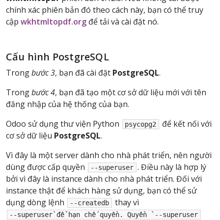
chính xác phiên bản đó theo cách này, bạn có thể truy
cập
wkhtmltopdf.org
để tải và cài đặt nó.
Cấu hình PostgreSQL
Trong
bước 3
, bạn đã cài đặt
PostgreSQL
.
Trong
bước 4
, bạn đã tạo một cơ sở dữ liệu mới với tên
đăng nhập của hệ thống của bạn.
Odoo sử dụng thư viện Python
để kết nối với
psycopg2
cơ sở dữ liệu
PostgreSQL
.
Vì đây là một server dành cho nhà phát triển, nên người
dùng được cấp quyền
. Điều này là hợp lý
--superuser
bởi vì đây là instance dành cho nhà phát triển. Đối với
instance thật để khách hàng sử dụng, bạn có thể sử
dụng dòng lệnh
thay vì
--createdb
--superuser`để
hạn
chế
quyền.
Quyền
`--superuser