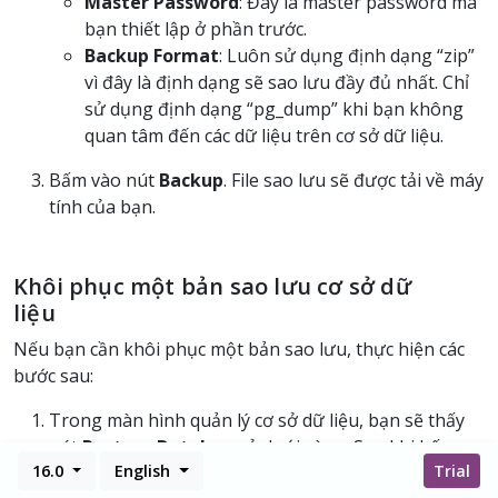
Master Password
: Đây là master password mà
bạn thiết lập ở phần trước.
Backup Format
: Luôn sử dụng định dạng “zip”
vì đây là định dạng sẽ sao lưu đầy đủ nhất. Chỉ
sử dụng định dạng “pg_dump” khi bạn không
quan tâm đến các dữ liệu trên cơ sở dữ liệu.
Bấm vào nút
Backup
. File sao lưu sẽ được tải về máy
tính của bạn.
Khôi phục một bản sao lưu cơ sở dữ
liệu
Nếu bạn cần khôi phục một bản sao lưu, thực hiện các
bước sau:
Trong màn hình quản lý cơ sở dữ liệu, bạn sẽ thấy
nút
Restore Database
ở dưới cùng. Sau khi bấm
16.0
English
Trial
vào nó bạn sẽ thấy hộp thoại sau: