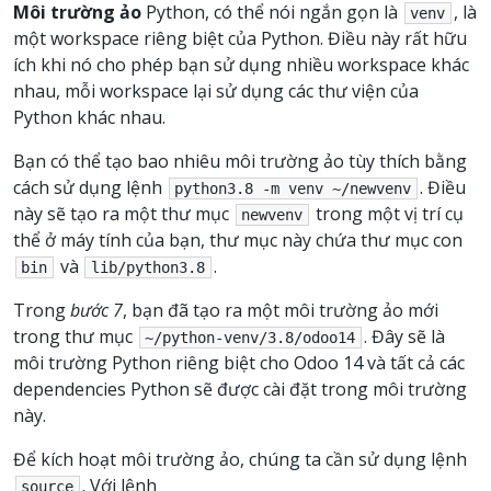
Môi trường ảo
Python, có thể nói ngắn gọn là
, là
venv
một workspace riêng biệt của Python. Điều này rất hữu
ích khi nó cho phép bạn sử dụng nhiều workspace khác
nhau, mỗi workspace lại sử dụng các thư viện của
Python khác nhau.
Bạn có thể tạo bao nhiêu môi trường ảo tùy thích bằng
cách sử dụng lệnh
. Điều
python3.8
-m
venv
~/newvenv
này sẽ tạo ra một thư mục
trong một vị trí cụ
newvenv
thể ở máy tính của bạn, thư mục này chứa thư mục con
và
.
bin
lib/python3.8
Trong
bước 7
, bạn đã tạo ra một môi trường ảo mới
trong thư mục
. Đây sẽ là
~/python-venv/3.8/odoo14
môi trường Python riêng biệt cho Odoo 14 và tất cả các
dependencies Python sẽ được cài đặt trong môi trường
này.
Để kích hoạt môi trường ảo, chúng ta cần sử dụng lệnh
. Với lệnh
source