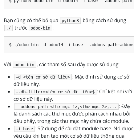
Bạn cũng có thể bỏ qua
bằng cách sử dụng
python3
trước
:
./
odoo-bin
Với
, các tham số sau đây được sử dụng:
odoo-bin
: Mặc định sử dụng cơ sở
-d
<tên
cơ
sở
dữ
liệu>
dữ liệu này.
: Chỉ kết nối với
--db-filter=<tên
cơ
sở
dữ
liệu>$
cơ sở dữ liệu này.
: Đây
--addons-path=<thư
mục
1>,<thư
mục
2>,...
là danh sách các thư mục được phân cách nhau bởi
dấu phẩy, trong các thư mục này chứa các module.
: Sử dụng để cài đặt module base. Nó được
-i
base
yêu cầu khi bạn tạo một cơ sở dữ liệu thông qua