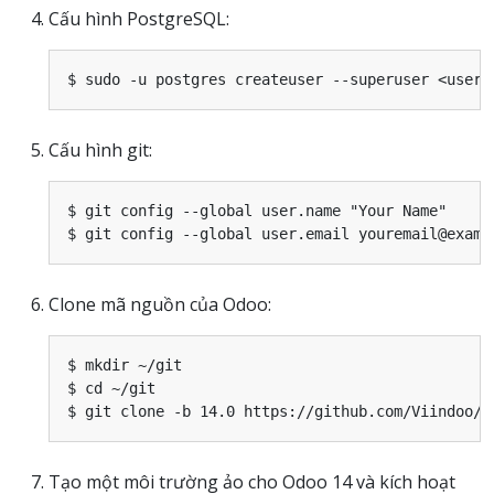
Cấu hình PostgreSQL:
Cấu hình git:
$ git config --global user.name "Your Name"

Clone mã nguồn của Odoo:
$ mkdir ~/git

$ cd ~/git

Tạo một môi trường ảo cho Odoo 14 và kích hoạt