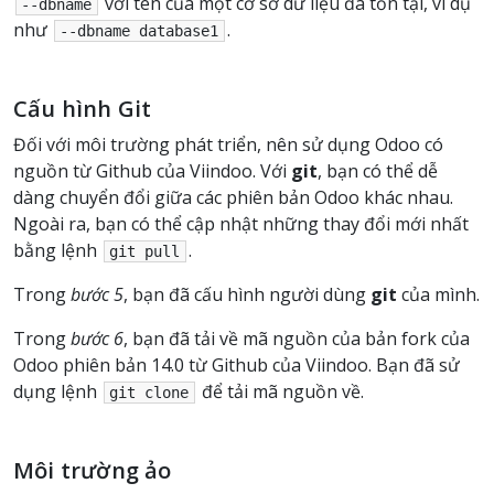
với tên của một cơ sở dữ liệu đã tồn tại, ví dụ
--dbname
như
.
--dbname
database1
Cấu hình Git
Đối với môi trường phát triển, nên sử dụng Odoo có
nguồn từ Github của Viindoo. Với
git
, bạn có thể dễ
dàng chuyển đổi giữa các phiên bản Odoo khác nhau.
Ngoài ra, bạn có thể cập nhật những thay đổi mới nhất
bằng lệnh
.
git
pull
Trong
bước 5
, bạn đã cấu hình người dùng
git
của mình.
Trong
bước 6
, bạn đã tải về mã nguồn của bản fork của
Odoo phiên bản 14.0 từ Github của Viindoo. Bạn đã sử
dụng lệnh
để tải mã nguồn về.
git
clone
Môi trường ảo