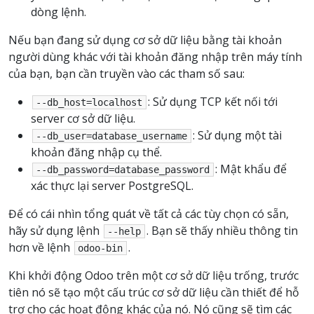
dòng lệnh.
Nếu bạn đang sử dụng cơ sở dữ liệu bằng tài khoản
người dùng khác với tài khoản đăng nhập trên máy tính
của bạn, bạn cần truyền vào các tham số sau:
: Sử dụng TCP kết nối tới
--db_host=localhost
server cơ sở dữ liệu.
: Sử dụng một tài
--db_user=database_username
khoản đăng nhập cụ thể.
: Mật khẩu để
--db_password=database_password
xác thực lại server PostgreSQL.
Để có cái nhìn tổng quát về tất cả các tùy chọn có sẵn,
hãy sử dụng lệnh
. Bạn sẽ thấy nhiều thông tin
--help
hơn về lệnh
.
odoo-bin
Khi khởi động Odoo trên một cơ sở dữ liệu trống, trước
tiên nó sẽ tạo một cấu trúc cơ sở dữ liệu cần thiết để hỗ
trợ cho các hoạt động khác của nó. Nó cũng sẽ tìm các