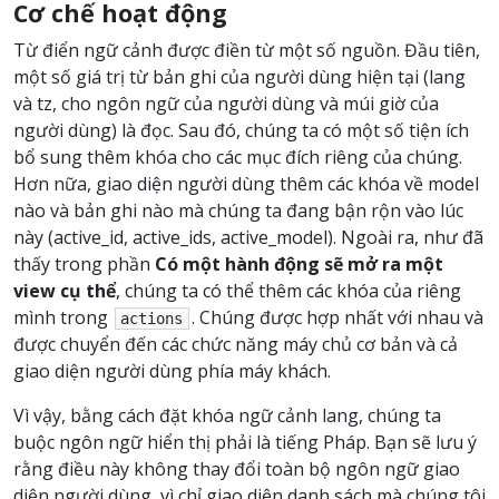
Cơ chế hoạt động
Từ điển ngữ cảnh được điền từ một số nguồn. Đầu tiên,
một số giá trị từ bản ghi của người dùng hiện tại (lang
và tz, cho ngôn ngữ của người dùng và múi giờ của
người dùng) là đọc. Sau đó, chúng ta có một số tiện ích
bổ sung thêm khóa cho các mục đích riêng của chúng.
Hơn nữa, giao diện người dùng thêm các khóa về model
nào và bản ghi nào mà chúng ta đang bận rộn vào lúc
này (active_id, active_ids, active_model). Ngoài ra, như đã
thấy trong phần
Có một hành động sẽ mở ra một
view cụ thể
, chúng ta có thể thêm các khóa của riêng
mình trong
. Chúng được hợp nhất với nhau và
actions
được chuyển đến các chức năng máy chủ cơ bản và cả
giao diện người dùng phía máy khách.
Vì vậy, bằng cách đặt khóa ngữ cảnh lang, chúng ta
buộc ngôn ngữ hiển thị phải là tiếng Pháp. Bạn sẽ lưu ý
rằng điều này không thay đổi toàn bộ ngôn ngữ giao
diện người dùng, vì chỉ giao diện danh sách mà chúng tôi