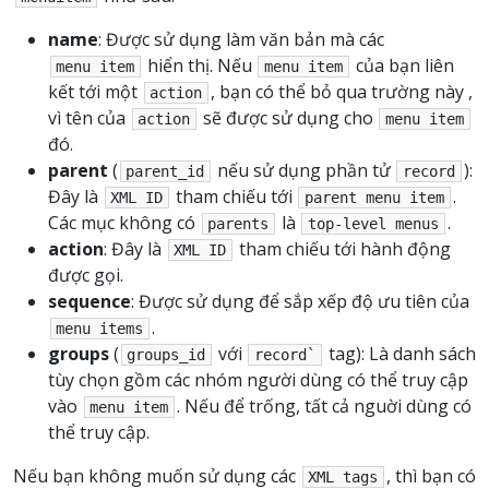
name
: Được sử dụng làm văn bản mà các
hiển thị. Nếu
của bạn liên
menu
item
menu
item
kết tới một
, bạn có thể bỏ qua trường này ,
action
vì tên của
sẽ được sử dụng cho
action
menu
item
đó.
parent
(
nếu sử dụng phần tử
):
parent_id
record
Đây là
tham chiếu tới
.
XML
ID
parent
menu
item
Các mục không có
là
.
parents
top-level
menus
action
: Đây là
tham chiếu tới hành động
XML
ID
được gọi.
sequence
: Được sử dụng để sắp xếp độ ưu tiên của
.
menu
items
groups
(
với
tag): Là danh sách
groups_id
record`
tùy chọn gồm các nhóm người dùng có thể truy cập
vào
. Nếu để trống, tất cả nguời dùng có
menu
item
thể truy cập.
Nếu bạn không muốn sử dụng các
, thì bạn có
XML
tags