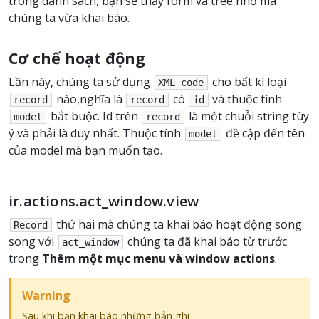
trong danh sách, bạn sẽ thấy form và tree nhỏ mà
chúng ta vừa khai báo.
Cơ chế hoạt động
Lần này, chúng ta sử dụng
cho bất kì loại
XML
code
nào,nghĩa là
có
và thuộc tính
record
record
id
bắt buộc. Id trên
là một chuỗi string tùy
model
record
ý và phải là duy nhất. Thuộc tính
đề cập đến tên
model
của model mà bạn muốn tạo.
ir.actions.act_window.view
thứ hai mà chúng ta khai báo hoạt động song
Record
song với
chúng ta đã khai báo từ trước
act_window
trong
Thêm một mục menu và window actions
.
Warning
Sau khi bạn khai báo những bản ghi