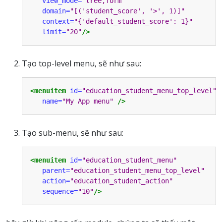
view_mode=
"tree,form"
domain=
"[('student_score', '>', 1)]"
context=
"{'default_student_score': 1}"
limit=
"20"
/>
Tạo top-level menu, sẽ như sau:
<menuitem
id=
"education_student_menu_top_level"
name=
"My App menu"
/>
Tạo sub-menu, sẽ như sau:
<menuitem
id=
"education_student_menu"
parent=
"education_student_menu_top_level"
action=
"education_student_action"
sequence=
"10"
/>