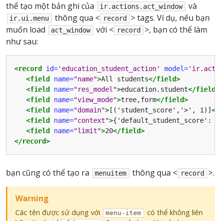
thể tạo một bản ghi của
và
ir.actions.act_window
thông qua <
> tags. Ví dụ, nếu bạn
ir.ui.menu
record
muốn load
với <
>, bạn có thể làm
act_window
record
như sau:
<record
id=
'education_student_action'
model=
'ir.acti
<field
name=
"name"
>
All students
</field>
<field
name=
"res_model"
>
education.student
</field>
<field
name=
"view_mode"
>
tree,form
</field>
<field
name=
"domain"
>
[('student_score','>', 1)]
</
<field
name=
"context"
>
{'default_student_score': 1
<field
name=
"limit"
>
20
</field>
</record>
bạn cũng có thể tạo ra
thông qua <
>.
menuitem
record
Warning
Các tên được sử dụng với
có thể không liên
menu-item