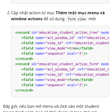
Cập nhật action từ mục
Thêm một mục menu và
window actions
để sử dụng
mới:
form
view
<record
id=
"education_student_action_tree"
model
<field
name=
"act_window_id"
ref=
"education_st
<field
name=
"view_id"
ref=
"education_student_
<field
name=
"view_mode"
>
tree
</field>
<field
name=
"sequence"
eval=
"2"
/>
</record>
<record
id=
"education_student_action_form"
model
<field
name=
"act_window_id"
ref=
"education_st
<field
name=
"view_id"
ref=
"education_student_
<field
name=
"view_mode"
>
form
</field>
<field
name=
"sequence"
eval=
"2"
/>
</record>
Bây giờ, nếu bạn mở menu và click vào một student