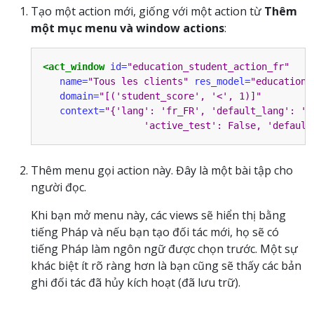
Tạo một action mới, giống với một action từ
Thêm
một mục menu và window actions
:
<act_window
id=
"education_student_action_fr"
name=
"Tous les clients"
res_model=
"education.
domain=
"[('student_score', '<', 1)]"
context=
"{'lang': 'fr_FR', 'default_lang': 'f
                  'active_test': False, 'default
Thêm menu gọi action này. Đây là một bài tập cho
người đọc.
Khi bạn mở menu này, các views sẽ hiển thị bằng
tiếng Pháp và nếu bạn tạo đối tác mới, họ sẽ có
tiếng Pháp làm ngôn ngữ được chọn trước. Một sự
khác biệt ít rõ ràng hơn là bạn cũng sẽ thấy các bản
ghi đối tác đã hủy kích hoạt (đã lưu trữ).