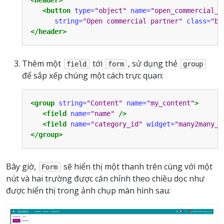
<header>
<button
type=
"object"
name=
"open_commercial_e
string=
"Open commercial partner"
class=
"bt
</header>
Thêm một
tới
, sử dụng thẻ
field
form
group
để sắp xếp chúng một cách trực quan:
<group
string=
"Content"
name=
"my_content"
>
<field
name=
"name"
/>
<field
name=
"category_id"
widget=
"many2many_t
</group>
Bây giờ,
sẽ hiển thị một thanh trên cùng với một
Form
nút và hai trường được căn chỉnh theo chiều dọc như
được hiển thị trong ảnh chụp màn hình sau: