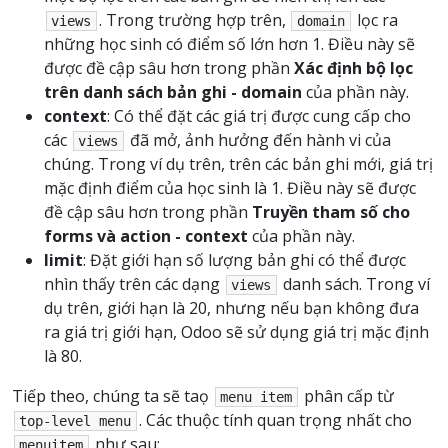
. Trong trường hợp trên,
lọc ra
views
domain
những học sinh có điểm số lớn hơn 1. Điều này sẽ
được đề cập sâu hơn trong phần
Xác định bộ lọc
trên danh sách bản ghi - domain
của phần này.
context
: Có thể đặt các giá trị được cung cấp cho
các
đã mở, ảnh hưởng đến hành vi của
views
chúng. Trong ví dụ trên, trên các bản ghi mới, giá trị
mặc định điểm của học sinh là 1. Điều này sẽ được
đề cập sâu hơn trong phần
Truyền tham số cho
forms và action - context
của phần này.
limit
: Đặt giới hạn số lượng bản ghi có thể được
nhìn thấy trên các dạng
danh sách. Trong ví
views
dụ trên, giới hạn là 20, nhưng nếu bạn không đưa
ra giá trị giới hạn, Odoo sẽ sử dụng giá trị mặc định
là 80.
Tiếp theo, chúng ta sẽ taọ
phân cấp từ
menu
item
. Các thuộc tính quan trọng nhất cho
top-level
menu
như sau:
menuitem