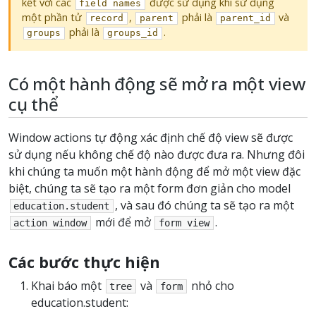
kết với các
được sử dụng khi sử dụng
field
names
một phần tử
,
phải là
và
record
parent
parent_id
phải là
.
groups
groups_id
Có một hành động sẽ mở ra một view
cụ thể
Window actions tự động xác định chế độ view sẽ được
sử dụng nếu không chế độ nào được đưa ra. Nhưng đôi
khi chúng ta muốn một hành động để mở một view đặc
biệt, chúng ta sẽ tạo ra một form đơn giản cho model
, và sau đó chúng ta sẽ tạo ra một
education.student
mới để mở
.
action
window
form
view
Các bước thực hiện
Khai báo một
và
nhỏ cho
tree
form
education.student: