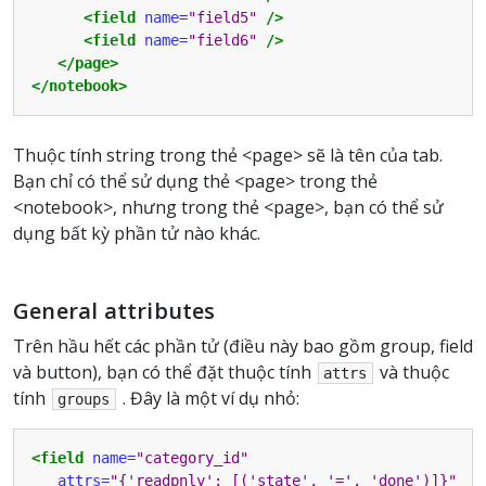
<field
name=
"field5"
/>
<field
name=
"field6"
/>
</page>
</notebook>
Thuộc tính string trong thẻ <page> sẽ là tên của tab.
Bạn chỉ có thể sử dụng thẻ <page> trong thẻ
<notebook>, nhưng trong thẻ <page>, bạn có thể sử
dụng bất kỳ phần tử nào khác.
General attributes
Trên hầu hết các phần tử (điều này bao gồm group, field
và button), bạn có thể đặt thuộc tính
và thuộc
attrs
tính
. Đây là một ví dụ nhỏ:
groups
<field
name=
"category_id"
attrs=
"{'readpnly': [('state', '='. 'done')]}"