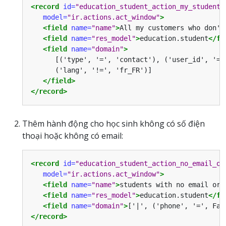
<record
id=
"education_student_action_my_students
model=
"ir.actions.act_window"
>
<field
name=
"name"
>
All my customers who don't
<field
name=
"res_model"
>
education.student
</fi
<field
name=
"domain"
>
      [('type', '=', 'contact'), ('user_id', '=',
      ('lang', '!=', 'fr_FR')]

</field>
</record>
Thêm hành động cho học sinh không có số điện
thoại hoặc không có email:
<record
id=
"education_student_action_no_email_or
model=
"ir.actions.act_window"
>
<field
name=
"name"
>
students with no email or 
<field
name=
"res_model"
>
education.student
</fi
<field
name=
"domain"
>
['|', ('phone', '=', Fal
</record>