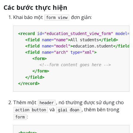
Các bước thực hiện
Khai báo một
đơn giản:
form
view
<record
id=
"education_student_view_form"
model=
"
<field
name=
"name"
>
All students
</field>
<field
name=
"model"
>
education.student
</field>
<field
name=
"arch"
type=
"xml"
>
<form>
<!--form content goes here -->
</form>
</field>
</record>
Thêm một
, nó thường được sử dụng cho
header
và
, thêm bên trong
action
button
giại
đoạn
:
form