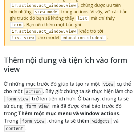
, chúng được ưu tiên
ir.actions.act_window.view
hơn những
trong actions. Vì vậy, với các bản
view_mode
ghi trước đó bạn sẽ không thấy
mà chỉ thấy
list
. Bạn nên thêm một bản ghi
form
khác trỏ tới
ir.actions.act_window.view
cho model
.
list
view
education.student
Thêm nội dung và tiện ích vào form
view
Ở những mục trước đó giúp ta tạo ra một
cụ thể
view
cho một
. Bây giờ chúng ta sẽ thực hiện làm cho
action
trở lên tiện ích hơn. Ở bài này, chúng ta sẽ
form
view
sử dụng
mà đã được khai báo trước đó
form
view
trong
Thêm một mục menu và window actions
.
Trong
, chúng ta sẽ thêm
và
form
view
widgets
.
content