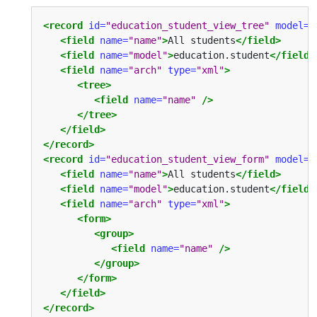
<record
id=
"education_student_view_tree"
model=
"
<field
name=
"name"
>
All students
</field>
<field
name=
"model"
>
education.student
</field>
<field
name=
"arch"
type=
"xml"
>
<tree>
<field
name=
"name"
/>
</tree>
</field>
</record>
<record
id=
"education_student_view_form"
model=
"
<field
name=
"name"
>
All students
</field>
<field
name=
"model"
>
education.student
</field>
<field
name=
"arch"
type=
"xml"
>
<form>
<group>
<field
name=
"name"
/>
</group>
</form>
</field>
</record>