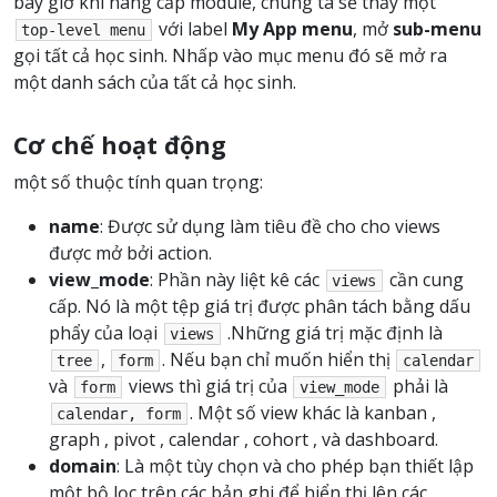
bây giờ khi nâng cấp module, chúng ta sẽ thấy một
với label
My App menu
, mở
sub-menu
top-level
menu
gọi tất cả học sinh. Nhấp vào mục menu đó sẽ mở ra
một danh sách của tất cả học sinh.
Cơ chế hoạt động
một số thuộc tính quan trọng:
name
: Được sử dụng làm tiêu đề cho cho views
được mở bởi action.
view_mode
: Phần này liệt kê các
cần cung
views
cấp. Nó là một tệp giá trị được phân tách bằng dấu
phẩy của loại
.Những giá trị mặc định là
views
,
. Nếu bạn chỉ muốn hiển thị
tree
form
calendar
và
views thì giá trị của
phải là
form
view_mode
. Một số view khác là kanban ,
calendar,
form
graph , pivot , calendar , cohort , và dashboard.
domain
: Là một tùy chọn và cho phép bạn thiết lập
một bộ lọc trên các bản ghi để hiển thị lên các