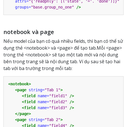
attrs=
"{'readpnly': [('state', '='. 'done')]}"
groups=
"base.group_no_one"
/>
notebook và page
Nếu model của bạn có quá nhiều fields, thì bạn có thể sử
dụng thẻ <notebook> và <page> để tạo tab.Mỗi <page>
trong thẻ <notebook> sẽ tạo một tab mới và nội dung
bên trong trang sẽ là nội dung tab. Ví dụ sau sẽ tạo hai
tab với ba trường trong mỗi tab:
<notebook>
<page
string=
"Tab 1"
>
<field
name=
"field1"
/>
<field
name=
"field2"
/>
<field
name=
"field3"
/>
</page>
<page
string=
"Tab 2"
>
<field
name=
"field4"
/>