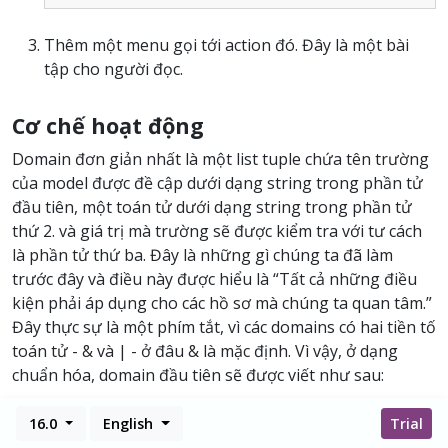
Thêm một menu gọi tới action đó. Đây là một bài
tập cho người đọc.
Cơ chế hoạt động
Domain đơn giản nhất là một list tuple chứa tên trường
của model được đề cập dưới dạng string trong phần tử
đầu tiên, một toán tử dưới dạng string trong phần tử
thứ 2. và giá trị mà trường sẽ được kiểm tra với tư cách
là phần tử thứ ba. Đây là những gì chúng ta đã làm
trước đây và điều này được hiểu là “Tất cả những điều
kiện phải áp dụng cho các hồ sơ mà chúng ta quan tâm.”
Đây thực sự là một phím tắt, vì các domains có hai tiền tố
toán tử - & và | - ở đâu & là mặc định. Vì vậy, ở dạng
chuẩn hóa, domain đầu tiên sẽ được viết như sau:
16.0
English
Trial
[
'&'
,
'&'
,
(
'type'
,
'='
,
'contact'
),
(
'user_id'
,
'='