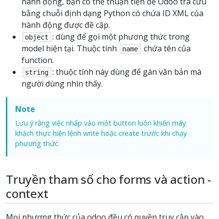
hành động, bạn có thể thuận tiện để Odoo tra cứu
bằng chuỗi định dạng Python có chứa ID XML của
hành động được đề cập.
: dùng để gọi một phương thức trong
object
model hiện tại. Thuộc tính
chứa tên của
name
function.
: thuộc tính này dùng để gán văn bản mà
string
người dùng nhìn thấy.
Note
Lưu ý rằng việc nhấp vào một button luôn khiến máy
khách thực hiện lệnh write hoặc create trước khi chạy
phương thức.
Truyền tham số cho forms và action -
context
Mọi phương thức của odoo đều có quyền truy cập vào