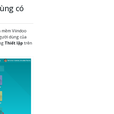
dùng có
n mềm Viindoo
người dùng của
ụng
Thiết lập
trên