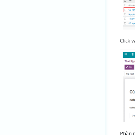
Click 
Phần m