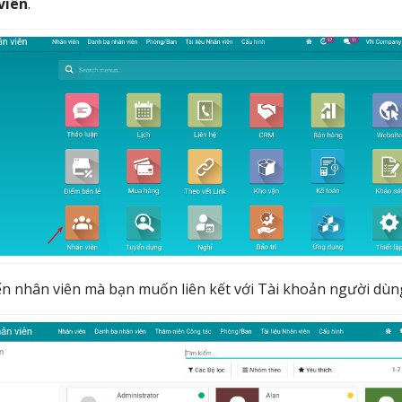
viên
.
n nhân viên mà bạn muốn liên kết với Tài khoản người dùn