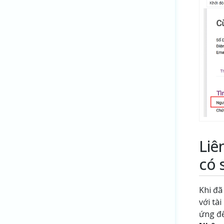
Liê
có 
Khi đã
với tà
ứng để