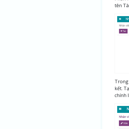
tên Tà
Trong
kết. T
chính 