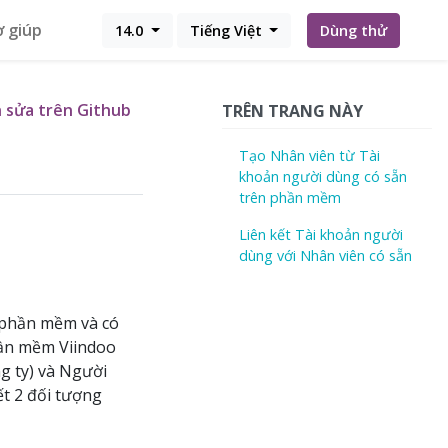
ợ giúp
14.0
Tiếng Việt
Dùng thử
 sửa trên Github
TRÊN TRANG NÀY
Tạo Nhân viên từ Tài
khoản người dùng có sẵn
trên phần mềm
Liên kết Tài khoản người
dùng với Nhân viên có sẵn
g phần mềm và có
phần mềm Viindoo
g ty) và Người
ết 2 đối tượng