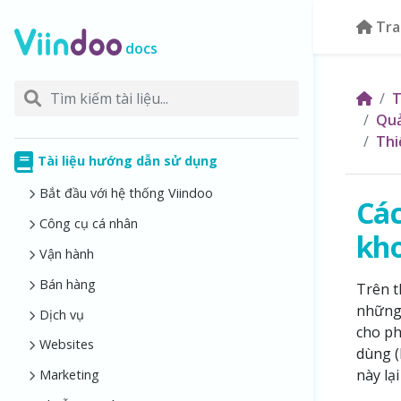
Tra
docs
T
Quả
Thi
Tài liệu hướng dẫn sử dụng
Bắt đầu với hệ thống Viindoo
Các
Công cụ cá nhân
kh
Vận hành
Bán hàng
Trên t
những 
Dịch vụ
cho ph
Websites
dùng (
này lạ
Marketing