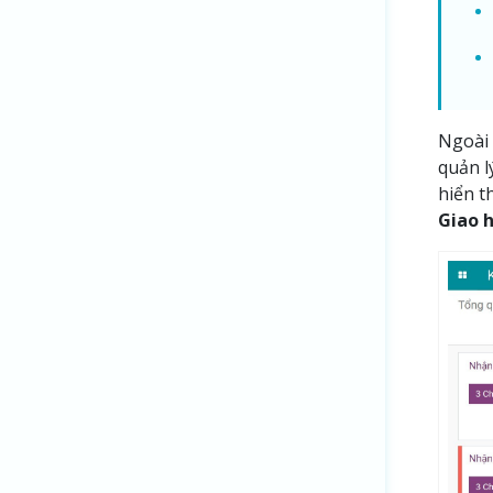
Ngoài 
quản l
hiển t
Giao 