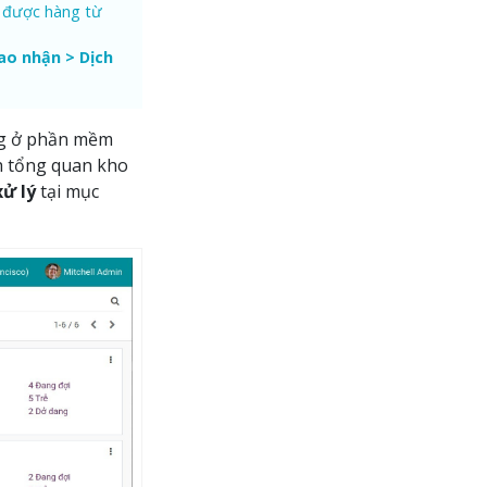
o được hàng từ
ao nhận > Dịch
ng ở phần mềm
h tổng quan kho
ử lý
tại mục