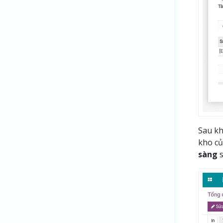
Sau kh
kho củ
sàng