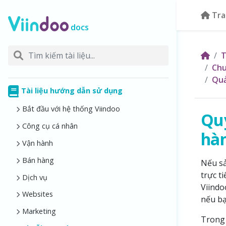
Tra
docs
T
Chu
Quả
Tài liệu hướng dẫn sử dụng
Bắt đầu với hệ thống Viindoo
Quy
Công cụ cá nhân
hàn
Vận hành
Bán hàng
Nếu sả
trực t
Dịch vụ
Viindo
Websites
nếu bạ
Marketing
Trong 