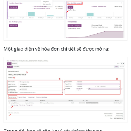
Một giao diện về hóa đơn chi tiết sẽ được mở ra:
Trong đó, bạn sẽ cần lưu ý các thông tin sau: