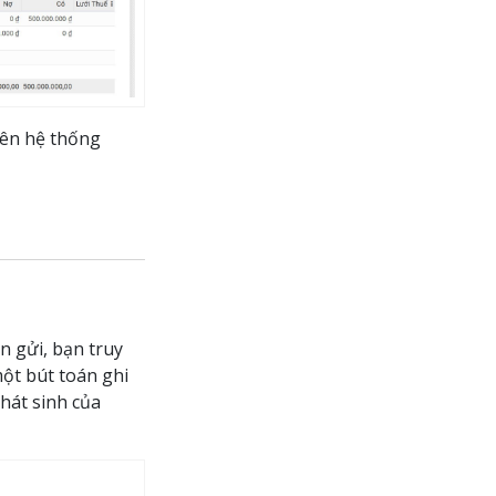
rên hệ thống
n gửi, bạn truy
ột bút toán ghi
phát sinh của