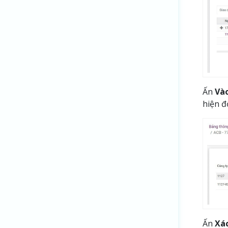
Ấn
Vào
hiện đ
Ấn
Xá