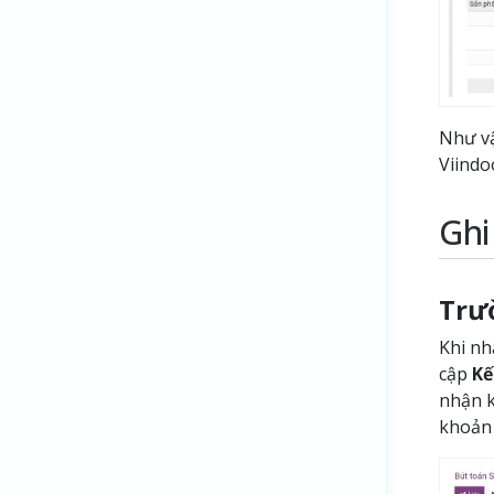
Như vậ
Viindo
Ghi
Trư
Khi nh
cập
Kế
nhận k
khoản l