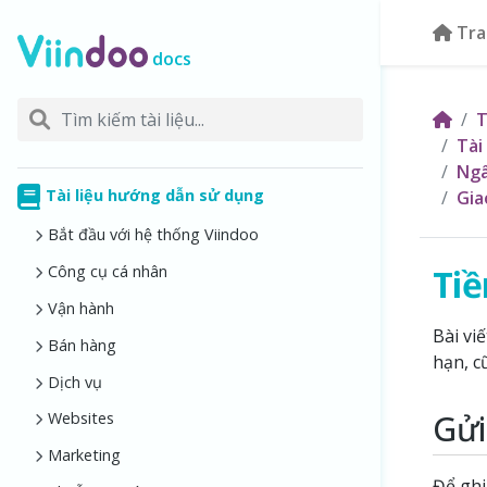
Tra
docs
T
Tài
Ngâ
Tài liệu hướng dẫn sử dụng
Gia
Bắt đầu với hệ thống Viindoo
Tiề
Công cụ cá nhân
Vận hành
Bài vi
Bán hàng
hạn, c
Dịch vụ
Gửi
Websites
Marketing
Để ghi