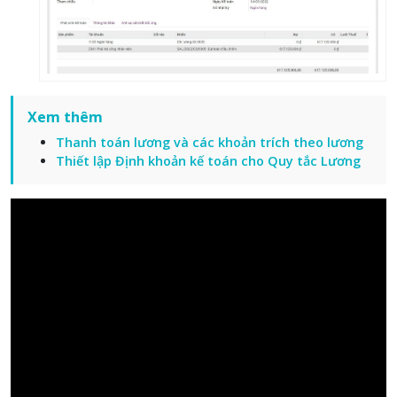
Xem thêm
Thanh toán lương và các khoản trích theo lương
Thiết lập Định khoản kế toán cho Quy tắc Lương