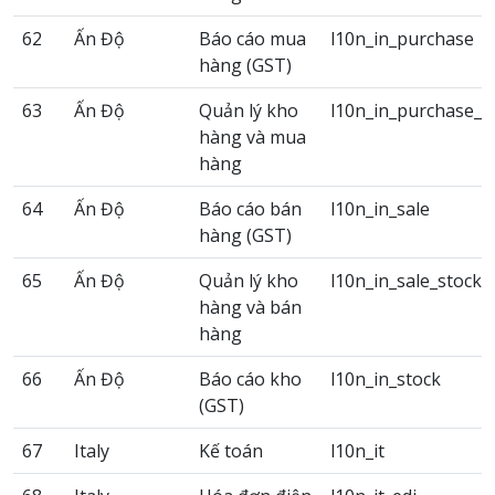
62
Ấn Độ
Báo cáo mua
l10n_in_purchase
hàng (GST)
63
Ấn Độ
Quản lý kho
l10n_in_purchase_s
hàng và mua
hàng
64
Ấn Độ
Báo cáo bán
l10n_in_sale
hàng (GST)
65
Ấn Độ
Quản lý kho
l10n_in_sale_stock
hàng và bán
hàng
66
Ấn Độ
Báo cáo kho
l10n_in_stock
(GST)
67
Italy
Kế toán
l10n_it