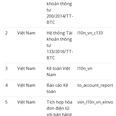
khoản thông
tư
200/2014/TT-
BTC
2
Việt Nam
Hệ thống Tài
l10n_vn_c133
khoản thông
tư
133/2016/TT-
BTC
3
Việt Nam
Kế toán Việt
l10n_vn
Nam
4
Việt Nam
Báo cáo Kế
to_account_reports
toán
5
Việt Nam
Tích hợp hóa
viin_l10n_vn_einvoi
đơn điện tử
với bán hàng