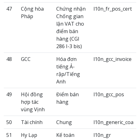
47
Cộng hòa
Chứng nhận
l10n_fr_pos_cert
Pháp
Chống gian
lận VAT cho
điểm bán
hàng (CGI
286 I-3 bis)
48
GCC
Hóa đơn
l10n_gcc_invoice
tiếng Ả-
rập/Tiếng
Anh
49
Hội đồng
Điểm bán
l10n_gcc_pos
hợp tác
hàng
vùng Vịnh
50
Tài chính
Chung
l10n_generic_coa
51
Hy Lạp
Kế toán
l10n_gr