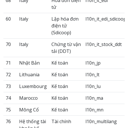
68
Italy
Hóa đơn điện
l10n_it_edi
tử
60
Italy
Lập hóa đơn
l10n_it_edi_sdicoop
điện tử
(Sdicoop)
70
Italy
Chứng từ vận
l10n_it_stock_ddt
tải (DDT)
71
Nhật Bản
Kế toán
l10n_jp
72
Lithuania
Kế toán
l10n_lt
73
Luxembourg
Kế toán
l10n_lu
74
Marocco
Kế toán
l10n_ma
75
Mông Cổ
Kế toán
l10n_mn
76
Hệ thống tài
Tài chính
l10n_multilang