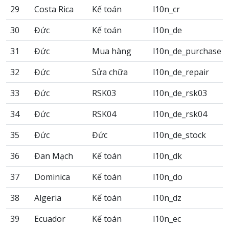
29
Costa Rica
Kế toán
l10n_cr
30
Đức
Kế toán
l10n_de
31
Đức
Mua hàng
l10n_de_purchase
32
Đức
Sửa chữa
l10n_de_repair
33
Đức
RSK03
l10n_de_rsk03
34
Đức
RSK04
l10n_de_rsk04
35
Đức
Đức
l10n_de_stock
36
Đan Mạch
Kế toán
l10n_dk
37
Dominica
Kế toán
l10n_do
38
Algeria
Kế toán
l10n_dz
39
Ecuador
Kế toán
l10n_ec