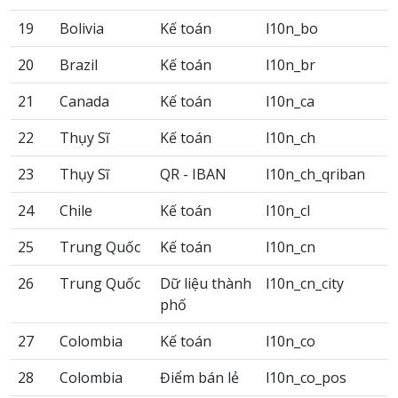
19
Bolivia
Kế toán
l10n_bo
20
Brazil
Kế toán
l10n_br
21
Canada
Kế toán
l10n_ca
22
Thụy Sĩ
Kế toán
l10n_ch
23
Thụy Sĩ
QR - IBAN
l10n_ch_qriban
24
Chile
Kế toán
l10n_cl
25
Trung Quốc
Kế toán
l10n_cn
26
Trung Quốc
Dữ liệu thành
l10n_cn_city
phố
27
Colombia
Kế toán
l10n_co
28
Colombia
Điểm bán lẻ
l10n_co_pos