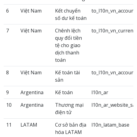
6
Việt Nam
Kết chuyển
to_l10n_vn_account
số dư kế toán
7
Việt Nam
Chênh lệch
to_l10n_vn_currency
quy đổi tiền
tệ cho giao
dịch thanh
toán
8
Việt Nam
Kế toán tài
to_l10n_vn_account
sản
9
Argentina
Kế toán
l10n_ar
10
Argentina
Thương mại
l10n_ar_website_sa
điện tử
11
LATAM
Cơ sở bản địa
l10n_latam_base
hóa LATAM