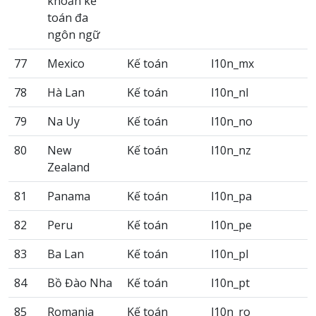
khoản kế
toán đa
ngôn ngữ
77
Mexico
Kế toán
l10n_mx
78
Hà Lan
Kế toán
l10n_nl
79
Na Uy
Kế toán
l10n_no
80
New
Kế toán
l10n_nz
Zealand
81
Panama
Kế toán
l10n_pa
82
Peru
Kế toán
l10n_pe
83
Ba Lan
Kế toán
l10n_pl
84
Bồ Đào Nha
Kế toán
l10n_pt
85
Romania
Kế toán
l10n_ro