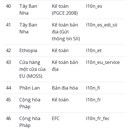
40
Tây Ban
Kế toán
l10n_es
Nha
(PGCE 2008)
41
Tây Ban
Kế toán bản
l10n_es_edi_sii
Nha
địa (Gửi
thông tin SII)
42
Ethiopia
Kế toán
l10n_et
43
Cửa hàng
Kế toán bản
l10n_eu_service
một cửa của
địa
EU (MOSS)
44
Phần Lan
Bản địa hóa
l10n_fi
45
Cộng hòa
Kế toán
l10n_fr
Pháp
46
Cộng hòa
EFC
l10n_fr_fec
Pháp