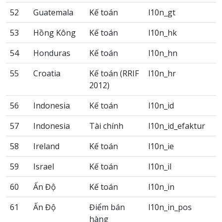
52
Guatemala
Kế toán
l10n_gt
53
Hồng Kông
Kế toán
l10n_hk
54
Honduras
Kế toán
l10n_hn
55
Croatia
Kế toán (RRIF
l10n_hr
2012)
56
Indonesia
Kế toán
l10n_id
57
Indonesia
Tài chính
l10n_id_efaktur
58
Ireland
Kế toán
l10n_ie
59
Israel
Kế toán
l10n_il
60
Ấn Độ
Kế toán
l10n_in
61
Ấn Độ
Điểm bán
l10n_in_pos
hàng