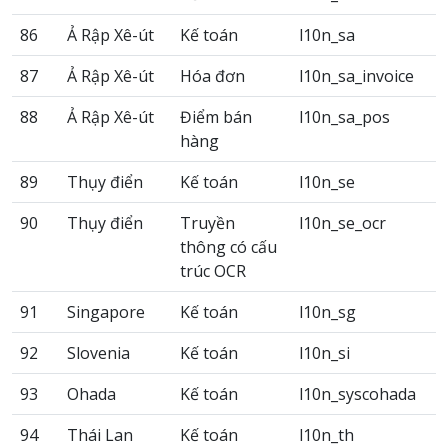
86
Ả Rập Xê-út
Kế toán
l10n_sa
87
Ả Rập Xê-út
Hóa đơn
l10n_sa_invoice
88
Ả Rập Xê-út
Điểm bán
l10n_sa_pos
hàng
89
Thụy điển
Kế toán
l10n_se
90
Thụy điển
Truyền
l10n_se_ocr
thông có cấu
trúc OCR
91
Singapore
Kế toán
l10n_sg
92
Slovenia
Kế toán
l10n_si
93
Ohada
Kế toán
l10n_syscohada
94
Thái Lan
Kế toán
l10n_th