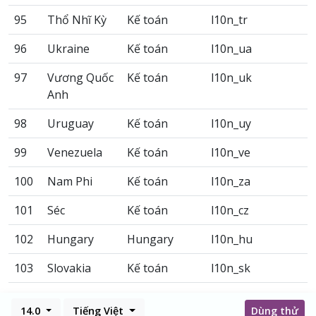
95
Thổ Nhĩ Kỳ
Kế toán
l10n_tr
96
Ukraine
Kế toán
l10n_ua
97
Vương Quốc
Kế toán
l10n_uk
Anh
98
Uruguay
Kế toán
l10n_uy
99
Venezuela
Kế toán
l10n_ve
100
Nam Phi
Kế toán
l10n_za
101
Séc
Kế toán
l10n_cz
102
Hungary
Hungary
l10n_hu
103
Slovakia
Kế toán
l10n_sk
14.0
Tiếng Việt
Dùng thử