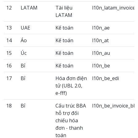
12
LATAM
Tài liệu
l10n_latam_invoice
LATAM
13
UAE
Kế toán
l10n_ae
14
Áo
Kế toán
l10n_at
15
Úc
Kế toán
l10n_au
16
Bỉ
Kế toán
l10n_be
17
Bỉ
Hóa đơn điện
l10n_be_edi
tử (UBL 2.0,
e-fff)
18
Bỉ
Cấu trúc BBA
l10n_be_invoice_bb
hỗ trợ đối
chiếu hóa
đơn - thanh
toán