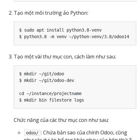
Tạo một môi trường ảo Python:
$ sudo apt install python3.8-venv

Tạo một vài thư mục con, cách làm như sau:
$ mkdir ~/git/odoo

$ mkdir ~/git/odoo-dev

cd ~/instance/projectname

Chức năng của các thư mục con như sau:
: Chứa bản sao của chính Odoo, cũng
odoo/
như các dự án bổ trợ khác nhau của bên thứ 3