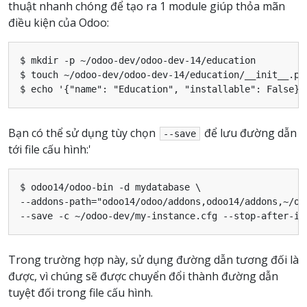
thuật nhanh chóng để tạo ra 1 module giúp thỏa mãn
điều kiện của Odoo:
$ mkdir -p ~/odoo-dev/odoo-dev-14/education

$ touch ~/odoo-dev/odoo-dev-14/education/__init__.py

Bạn có thể sử dụng tùy chọn
để lưu đường dẫn
--save
tới file cấu hình:'
$ odoo14/odoo-bin -d mydatabase \

--addons-path="odoo14/odoo/addons,odoo14/addons,~/odo
Trong trường hợp này, sử dụng đường dẫn tương đối là
được, vì chúng sẽ được chuyển đổi thành đường dẫn
tuyệt đối trong file cấu hình.