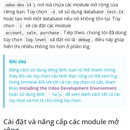
), nơi mà chứa các module mở rộng của
odoo-dev-14
riêng bạn. Tùy chọn
sẽ sử dụng database
-d
test-14
hoặc tạo mới một database nếu nó không tồn tại. Tùy
chọn
sẽ cài đặt các module
-i
. Tiếp theo, chúng tôi đã dùng
account,
sale,
purchase
tùy chọn
và đặt nó là
, điều này giúp
log-level
debug
hiển thị nhiều thông tin hơn ở phần log.
Ghi chú
Bằng cách sử dụng dòng lệnh, bạn có thể nhanh chóng
thay đổi các tùy chọn cấu hình. Bạn cũng có thể xem log
trong terminal. Đối với tất cả các tùy chọn có sẵn, tham
khảo
Installing the Odoo Development Environment
,
hoặc sử dụng lệnh
để xem danh sách tất cả các
--help
tùy chọn và mô tả cho từng tùy chọn.
Cài đặt và nâng cấp các module mở
rộng