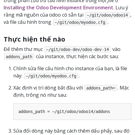
trong phần
Lưu trữ cấu hình instance trong một file
ở
Installing the Odoo Development Environment
. Lưu ý
rằng mã nguồn của odoo có sẵn tại
,
~/git/odoo/odoo14
và file cấu hình trong
.
~/git/odoo/myodoo.cfg
Thực hiện thế nào
Để thêm thư mục
vào
~/git/odoo-dev/odoo-dev-14
của instance, thực hiện các bước sau:
addons_path
Chỉnh sửa file cấu hình cho instance của bạn, là file
này:
.
~/git/odoo/myodoo.cfg
Xác định vị trí dòng bắt đầu với
. Mặc
addons_path=
định, trông nó như sau:
addons_path
=
~/
git
/
odoo
/
odoo14
/
addons
Sửa đổi dòng này bằng cách thêm dấu phẩy, sau đó