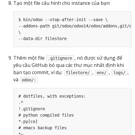
Tạo một file cấu hình cho instance của bạn:
$ bin/odoo --stop-after-init --save \

--addons-path git/odoo/odoo14/odoo/addons,git/od
\

Thêm một file
, nó được sử dụng để
.gitignore
yêu cầu GitHub bỏ qua các thư mục nhất định khi
bạn tạo commit, ví dụ:
,
,
,
filestore/
env/
logs/
và
odoo/:
# dotfiles, with exceptions:

.*

!.gitignore

# python compiled files

*.py[co]

# emacs backup files

*~
