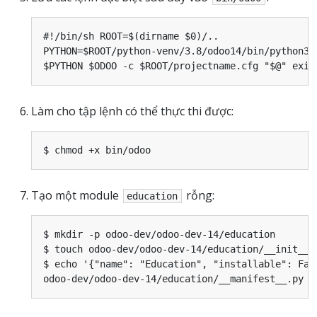
#!/bin/sh ROOT=$(dirname $0)/..

PYTHON=$ROOT/python-venv/3.8/odoo14/bin/python3.
Làm cho tập lệnh có thể thực thi được:
Tạo một module
rỗng:
education
$ mkdir -p odoo-dev/odoo-dev-14/education

$ touch odoo-dev/odoo-dev-14/education/__init__.p
$ echo '{"name": "Education", "installable": Fals