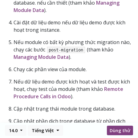
database. nếu cần thiết (tham khảo
Managing
Module Data
).
Cài đặt dữ liệu demo nếu dữ liệu demo được kích
hoạt trong instance.
Nếu module có bất kỳ phương thức migration nào,
chạy các bước
(tham khảo
post-migration
Managing Module Data
).
Chạy các phần view của module.
Nếu dữ liệu demo được kích hoạt và test được kích
hoạt, chạy test của module (tham khảo
Remote
Procedure Calls in Odoo
).
Cập nhật trạng thái module trong database.
Cập nhật phần dịch trong database từ phần dịch
của module (tham khảo
Internationalization
)
14.0
Tiếng Việt
Dùng thử