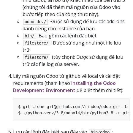
(chúng tôi đã thêm mã nguồn của Odoo vào
bước tiếp theo của công thức này).
: Được sử dụng để lưu các add-ons
odoo-dev/
dành riêng cho instance của bạn.
: Bao gồm các lệnh đặc biệt.
bin/
: Được sử dụng như một file lưu
filestore/
trữ.
(tùy chọn): Được sử dụng để lưu
filestore/
trữ các file log của server.
Lấy mã nguồn Odoo từ github về local và cài đặt
requirements (tham khảo
Installing the Odoo
Development Environment
để biết thêm chi tiết):
$ git clone git@github.com:Viindoo/odoo.git -b 14
Lưu các lệnh đặc biệt sau đây vào
:
bin/odoo