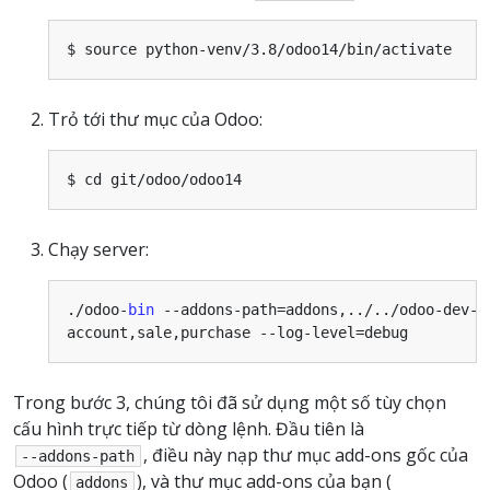
Trỏ tới thư mục của Odoo:
Chạy server:
./
odoo
-
bin
--
addons
-
path
=
addons
,
../../
odoo
-
dev
-
1
account
,
sale
,
purchase
--
log
-
level
=
debug
Trong bước 3, chúng tôi đã sử dụng một số tùy chọn
cấu hình trực tiếp từ dòng lệnh. Đầu tiên là
, điều này nạp thư mục add-ons gốc của
--addons-path
Odoo (
), và thư mục add-ons của bạn (
addons