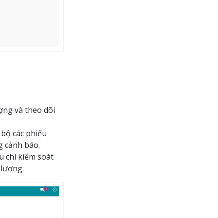
ợng và theo dõi
n bộ các phiếu
g cảnh báo.
u chí kiểm soát
 lượng.