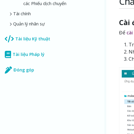
Chấ
các Phiếu dịch chuyển
Tài chính
Cài
Quản lý nhân sự
Để
cài
Tài liệu Kỹ thuật
Tr
Nh
Tài liệu Pháp lý
Ch
Đóng góp