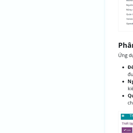
Phâ
Ứng dụ
Để
đư
N
ki
Qu
ch