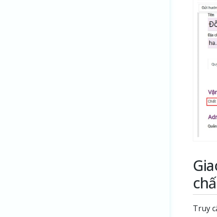
Gia
chấ
Truy 