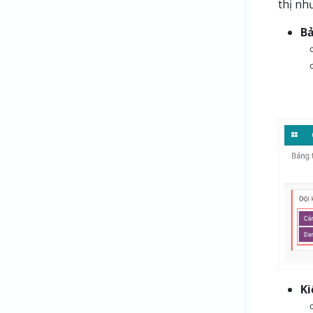
thị nh
Bả
Ki