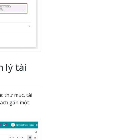
 lý tài
c thư mục, tài
 cách gắn một