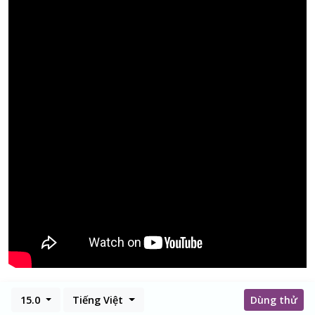
15.0
Tiếng Việt
Dùng thử