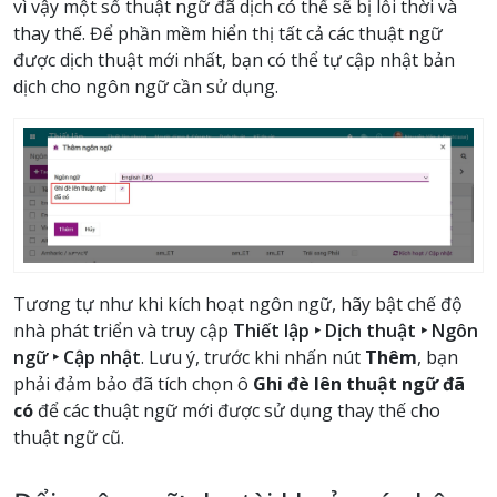
vì vậy một số thuật ngữ đã dịch có thể sẽ bị lỗi thời và
thay thế. Để phần mềm hiển thị tất cả các thuật ngữ
được dịch thuật mới nhất, bạn có thể tự cập nhật bản
dịch cho ngôn ngữ cần sử dụng.
Tương tự như khi kích hoạt ngôn ngữ, hãy bật chế độ
nhà phát triển và truy cập
Thiết lập ‣ Dịch thuật ‣ Ngôn
ngữ ‣ Cập nhật
. Lưu ý, trước khi nhấn nút
Thêm
, bạn
phải đảm bảo đã tích chọn ô
Ghi đè lên thuật ngữ đã
có
để các thuật ngữ mới được sử dụng thay thế cho
thuật ngữ cũ.