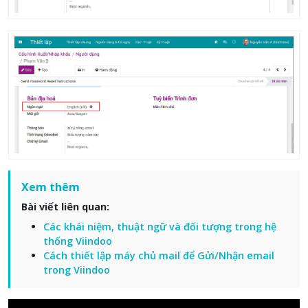
Xem thêm
Bài viết liên quan:
Các khái niệm, thuật ngữ và đối tượng trong hệ
thống Viindoo
Cách thiết lập máy chủ mail để Gửi/Nhận email
trong Viindoo