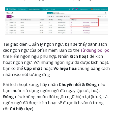
Tại giao diện Quản lý ngôn ngữ, bạn sẽ thấy danh sách
các ngôn ngữ của phần mềm. Bạn có thể
sử dụng bộ lọc
tìm kiếm ngôn ngữ phù hợp. Nhấn
Kích hoạt
để kích
hoạt ngôn ngữ. Với những ngôn ngữ đã được kích hoạt,
bạn có thể
Cập nhật
hoặc
Vô hiệu hóa
chúng bằng cách
nhấn vào nút tương ứng
Khi kích hoạt xong, hãy nhấn
Chuyển đổi & Đóng
nếu
bạn muốn sử dụng ngôn ngữ đó ngay lập tức, hoặc
Đóng
nếu không muốn đổi ngôn ngữ hiện tại (lưu ý, các
ngôn ngữ đã được kích hoạt sẽ được tích vào ô trong
cột
Có hiệu lực
).