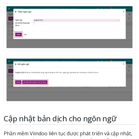
Cập nhật bản dịch cho ngôn ngữ
Phần mềm Viindoo liên tục được phát triển và cập nhật,