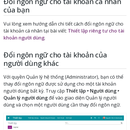
Đổi ngôn ngữ cho tài khoản cá nhân
của bạn
Vui lòng xem hướng dẫn chi tiết cách đổi ngôn ngữ cho
tài khoản cá nhân tại bài viết:
Thiết lập riêng tư cho tài
khoản người dùng
.
Đổi ngôn ngữ cho tài khoản của
người dùng khác
Với quyền Quản lý hệ thống (Administrator), bạn có thể
thay đổi ngôn ngữ được sử dụng cho một tài khoản
người dùng bất kỳ. Truy cập
Thiết lập ‣ Người dùng ‣
Quản lý người dùng
để vào giao diện Quản lý người
dùng và chọn một người dùng cần thay đổi ngôn ngữ.