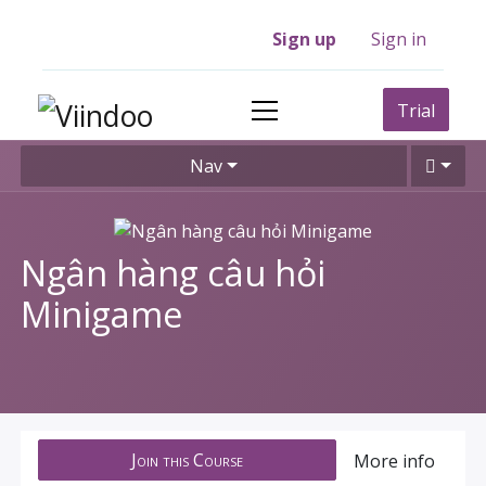
Sign up
Sign in
Trial
Nav
Ngân hàng câu hỏi
Minigame
Join this Course
More info