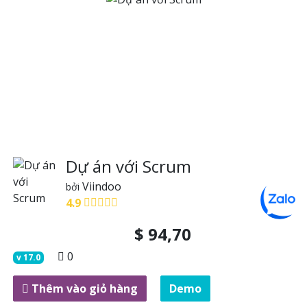
Dự án với Scrum
Viindoo
bởi
4.9
$
94,70
0
v
17.0
Thêm vào giỏ hàng
Demo