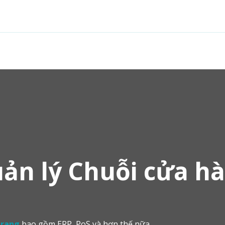
Tính năng
Giải pháp
Dịch vụ
Cộng đồng
n lý Chuỗi cửa hà
trang
​bao gồm
ERP, PoS và hơn thế nữa.