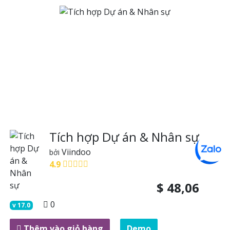
Tích hợp Dự án & Nhân sự
Viindoo
bởi
4.9
$
48,06
0
v
17.0
Thêm vào giỏ hàng
Demo