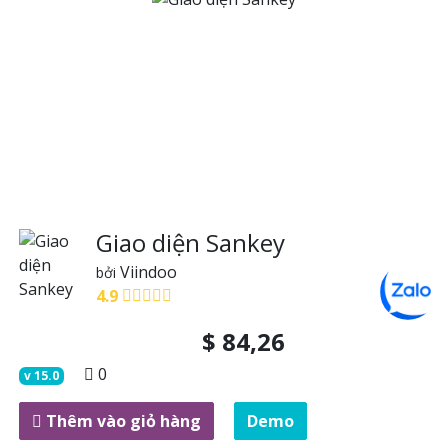
Giao diện Sankey
Viindoo
bởi
4.9
$
84,26
0
v
15.0
Thêm vào giỏ hàng
Demo