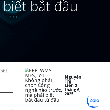
 biết bắt đầu
 từ đâu
Nguyễn
Thị
Liên
2
tháng 6,
2025