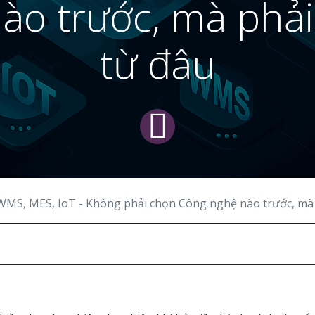
o trước, mà phải
từ đâu
MS, MES, IoT - Không phải chọn Công nghệ nào trước, mà phải biết bắt đầu