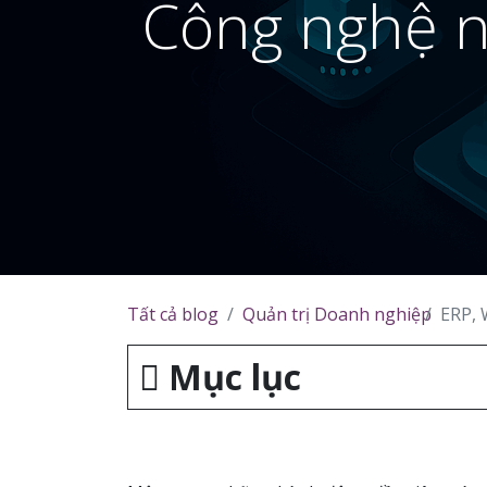
Công nghệ nà
Tất cả blog
Quản trị Doanh nghiệp
ERP, W
Mục lục