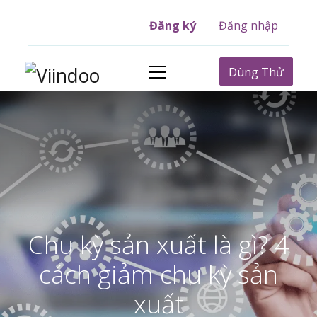
Đăng ký
Đăng nhập
Dùng Thử
Chu kỳ sản xuất là gì? 4
cách giảm chu kỳ sản
xuất