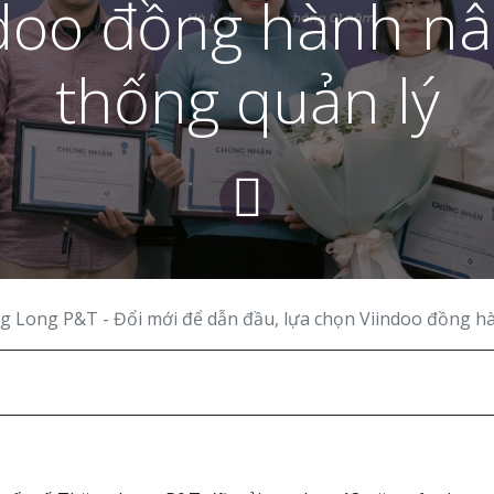
doo đồng hành n
thống quản lý
Long P&T - Đổi mới để dẫn đầu, lựa chọn Viindoo đồng hành nâng tầm hệ thống 