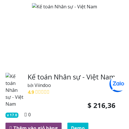
Kế toán Nhân sự - Việt Nam
Viindoo
bởi
4.9
$
216,36
0
v
17.0
Thêm vào giỏ hàng
Demo