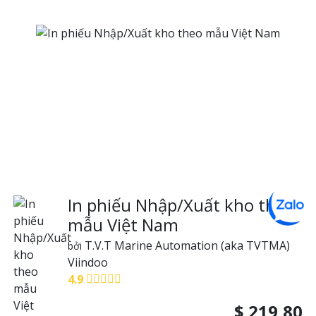
In phiếu Nhập/Xuất kho theo
mẫu Việt Nam
T.V.T Marine Automation (aka TVTMA)
bởi
Viindoo
4.9
$
219,80