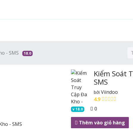
Tính năng
Giải pháp
Dịch vụ
Cộng đồng
ho - SMS
18.0
Kiểm Soát T
SMS
Viindoo
bởi
4.9
0
v
18.0
Thêm vào giỏ hàng