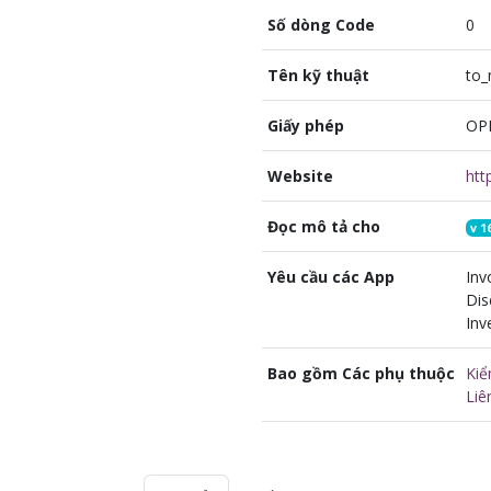
Số dòng Code
0
Tên kỹ thuật
to_
Giấy phép
OP
Website
Đọc mô tả cho
v
1
Yêu cầu các App
Inv
Dis
Inv
Bao gồm Các phụ thuộc
Kiể
Liê