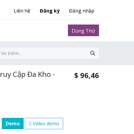
Liên hệ
Đăng ký
Đăng nhập
0
Biểu phí
Dùng Thử
ruy Cập Đa Kho -
$
96,46
Demo
Video demo