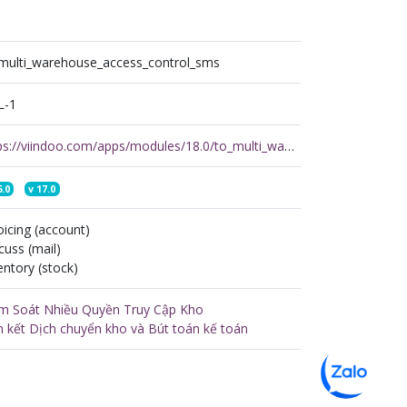
multi_warehouse_access_control_sms
L-1
https://viindoo.com/apps/modules/18.0/to_multi_warehouse_access_control_sms
6.0
v
17.0
oicing (account)
cuss (mail)
entory (stock)
m Soát Nhiều Quyền Truy Cập Kho
n kết Dịch chuyển kho và Bút toán kế toán