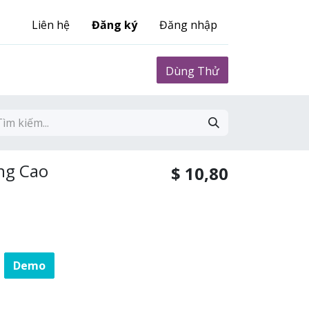
Liên hệ
Đăng ký
Đăng nhập
0
Biểu phí
Dùng Thử
ng Cao
$
10,80
Demo