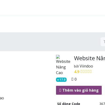
Tính năng
Giải pháp
Dịch vụ
Cộng đồng
Website Nâ
Viindoo
bởi
4.9
0
v
17.0
Thêm vào giỏ hàng
Số dòng Code
367