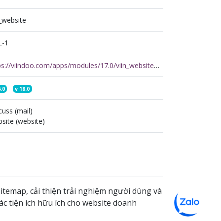
n_website
L-1
https://viindoo.com/apps/modules/17.0/viin_website?force_show=1
.0
v
18.0
cuss (mail)
site (website)
itemap, cải thiện trải nghiệm người dùng và
ác tiện ích hữu ích cho website doanh