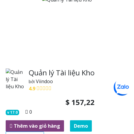
Quản lý Tài liệu Kho
Viindoo
bởi
4.9
$
157,22
0
v
17.0
Thêm vào giỏ hàng
Demo