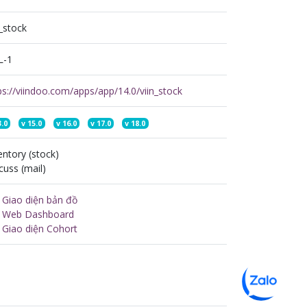
n_stock
L-1
ps://viindoo.com/apps/app/14.0/viin_stock
3.0
v
15.0
v
16.0
v
17.0
v
18.0
entory (stock)
cuss (mail)
n Giao diện bản đồ
n Web Dashboard
n Giao diện Cohort