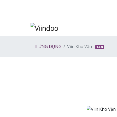
ỨNG DỤNG
Viin Kho Vận
14.0