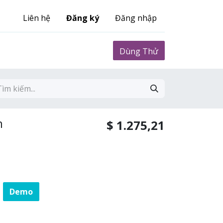
Liên hệ
Đăng ký
Đăng nhập
0
Biểu phí
Dùng Thử
n
$
1.275,21
Demo
8