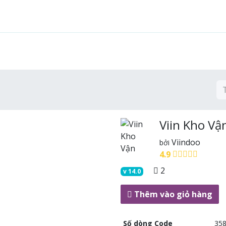
Tính năng
Giải pháp
Dịch vụ
Cộng đồng
Viin Kho Vậ
Viindoo
bởi
4.9
2
v
14.0
Thêm vào giỏ hàng
Số dòng Code
35