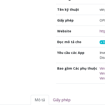
Tên kỹ thuật
vii
Giấy phép
OP
Website
htt
Đọc mô tả cho
v
1
Yêu cầu các App
Inv
Dis
Bao gồm Các phụ thuộc
Vii
Vii
Vii
Mô tả
Giấy phép