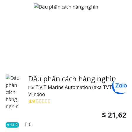
Dấu phân cách hàng nghìn
T.V.T Marine Automation (aka TVTMA)
bởi
Viindoo
4.9
$
21,62
0
v
14.0