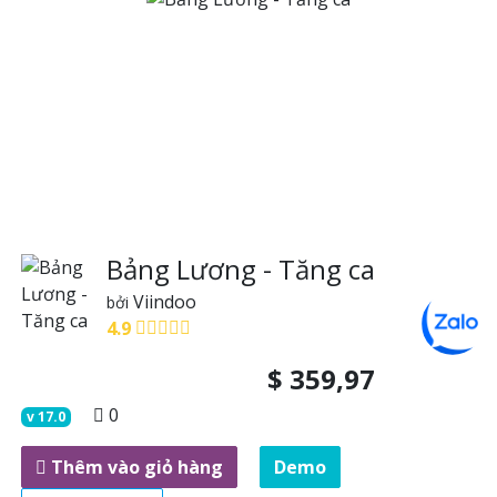
Bảng Lương - Tăng ca
Viindoo
bởi
4.9
$
359,97
0
v
17.0
Thêm vào giỏ hàng
Demo