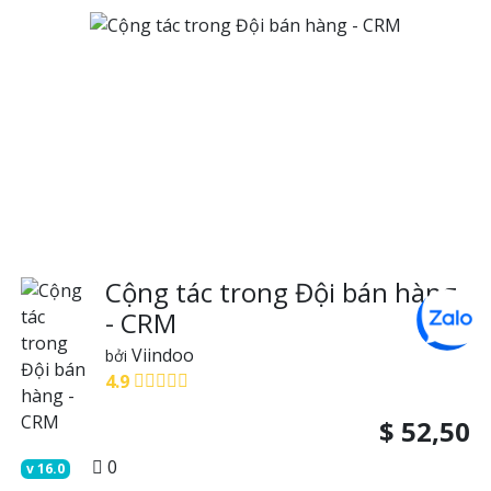
Cộng tác trong Đội bán hàng
- CRM
Viindoo
bởi
4.9
$
52,50
0
v
16.0