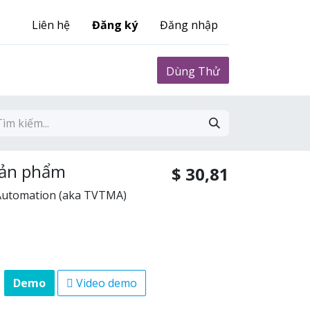
Liên hệ
Đăng ký
Đăng nhập
0
Biểu phí
Dùng Thử
Sản phẩm
$
30,81
 Automation (aka TVTMA)
Demo
Video demo