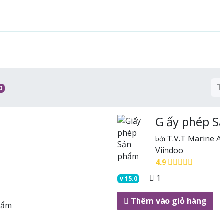
Tính năng
Giải pháp
Dịch vụ
Cộng đồng
0
Giấy phép 
T.V.T Marine
bởi
Viindoo
4.9
1
v
15.0
Thêm vào giỏ hàng