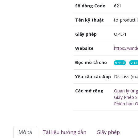
Số dòng Code
621
Tên kỹ thuật
to_product_
Giấy phép
OPL-1
Website
https://vii
Đọc mô tả cho
v
11.0
v
12
Yêu cầu các App
Discuss (mai
Các mở rộng
Quản lý ứn
Giấy Phép 
Phiên bản O
Mô tả
Tài liệu hướng dẫn
Giấy phép