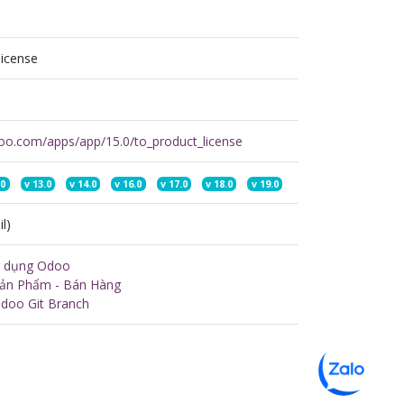
license
ndoo.com/apps/app/15.0/to_product_license
.0
v
13.0
v
14.0
v
16.0
v
17.0
v
18.0
v
19.0
l)
g dụng Odoo
Sản Phẩm - Bán Hàng
doo Git Branch